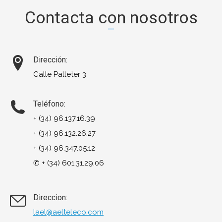
Contacta con nosotros
Dirección:
Calle Palleter 3
Teléfono:
+ (34) 96.137.16.39
+ (34) 96.132.26.27
+ (34) 96.347.05.12
✆ + (34) 601.31.29.06
Direccion:
lael@aelteleco.com